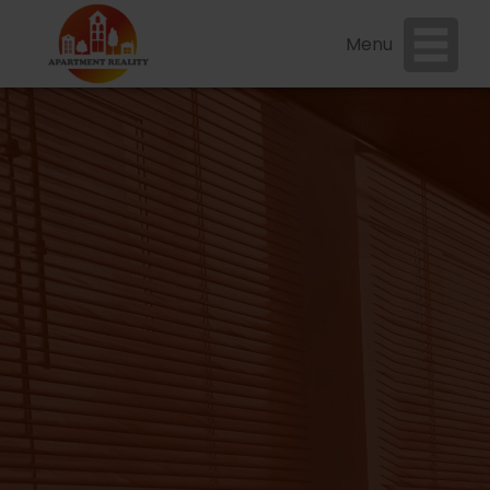
close
x
Menu
HOME
WHAT WE OFFER
REAL ESTATE OFFER
REFERENCE
QUESTIONS
BLOG
CONTACT