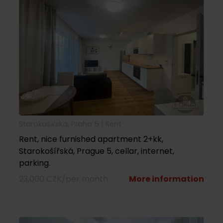
Starokošířská, Praha 5 |
rent
Rent, nice furnished apartment 2+kk,
Starokošířská, Prague 5, cellar, internet,
parking.
23,000 CZK/per month
More information