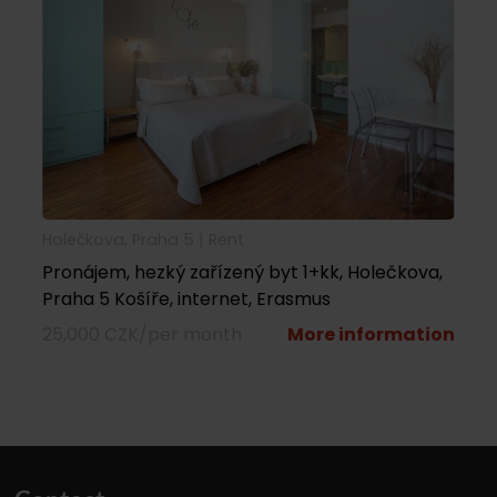
Holečkova, Praha 5 |
rent
Pronájem, hezký zařízený byt 1+kk, Holečkova,
Praha 5 Košíře, internet, Erasmus
25,000 CZK/per month
More information