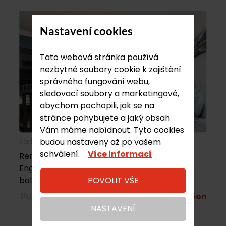
Nastavení cookies
Tato webová stránka používá
nezbytné soubory cookie k zajištění
správného fungování webu,
sledovací soubory a marketingové,
abychom pochopili, jak se na
stránce pohybujete a jaký obsah
Vám máme nabídnout. Tyto cookies
Karla Engliše, Praha 5 |
rent
budou nastaveny až po vašem
schválení.
Více informací
Rent, nice furnished apartment 3+kk, Karla
Engliše, Prague 5, metro Anděl, internet,
POVOLIT VŠE
balcony, cellar, 2 x bedrooms
39,000 CZK/per month
More information
NASTAVENÍ