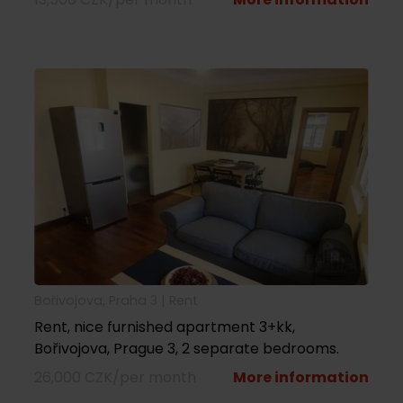
Bořivojova, Praha 3 |
rent
Rent, nice furnished apartment 3+kk,
Bořivojova, Prague 3, 2 separate bedrooms.
26,000 CZK/per month
More information