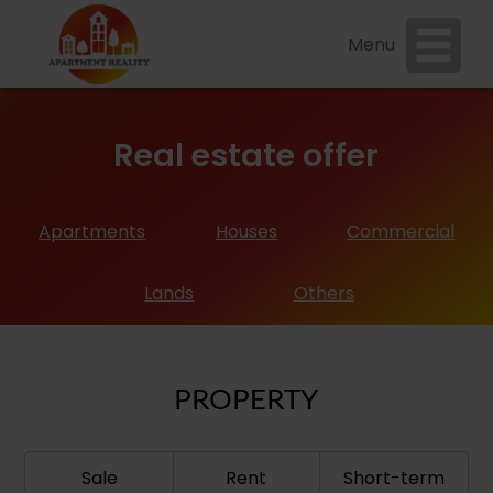
close
x
Menu
HOME
WHAT WE OFFER
Real estate offer
REAL ESTATE OFFER
REFERENCE
QUESTIONS
Apartments
Houses
Commercial
BLOG
CONTACT
Lands
Others
PROPERTY
sale
Rent
short-term