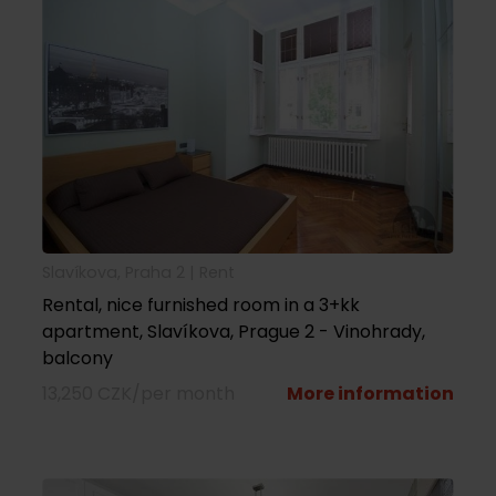
Slavíkova, Praha 2 |
rent
Rental, nice furnished room in a 3+kk
apartment, Slavíkova, Prague 2 - Vinohrady,
balcony
13,250 CZK/per month
More information