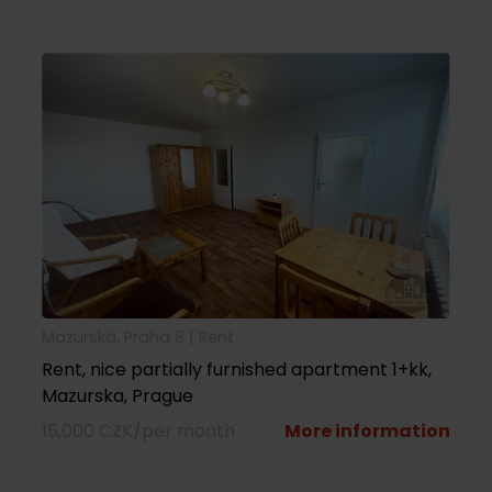
Mazurská, Praha 8 |
rent
Rent, nice partially furnished apartment 1+kk,
Mazurska, Prague
15,000 CZK/per month
More information