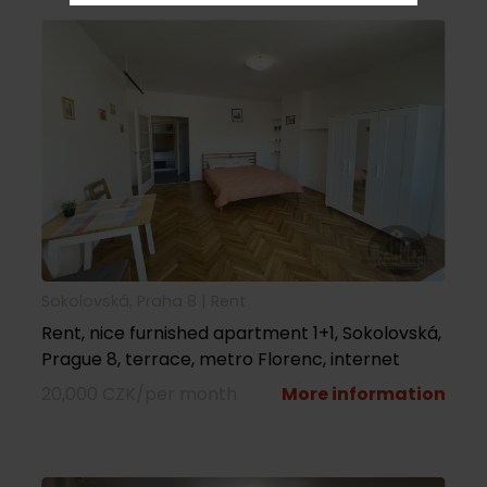
Sokolovská, Praha 8 |
rent
Rent, nice furnished apartment 1+1, Sokolovská,
Prague 8, terrace, metro Florenc, internet
20,000 CZK/per month
More information