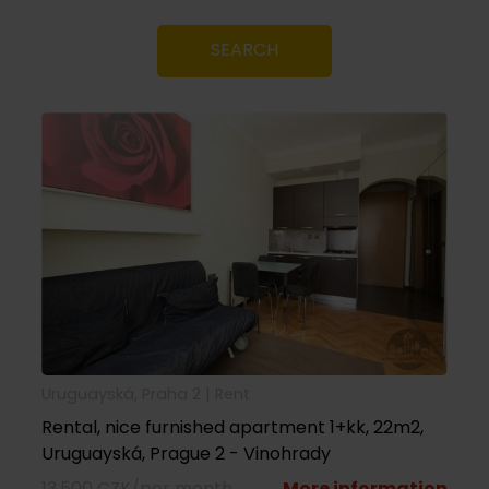
SEARCH
Uruguayská, Praha 2 |
rent
Rental, nice furnished apartment 1+kk, 22m2,
Uruguayská, Prague 2 - Vinohrady
13,500 CZK/per month
More information