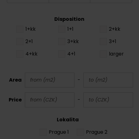
Disposition
1+kk
1+1
2+kk
2+1
3+kk
3+1
4+kk
4+1
larger
Area
-
Price
-
Lokalita
Prague 1
Prague 2